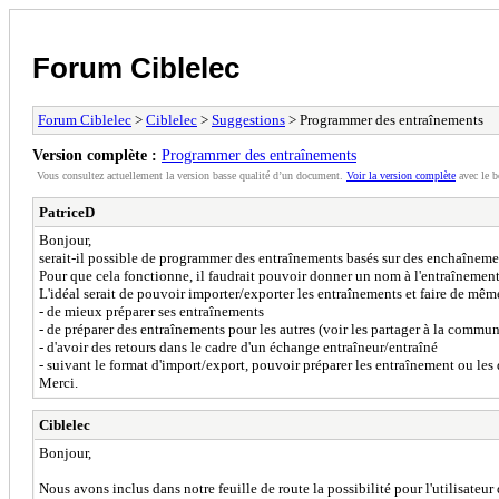
Forum Ciblelec
Forum Ciblelec
>
Ciblelec
>
Suggestions
> Programmer des entraînements
Version complète :
Programmer des entraînements
Vous consultez actuellement la version basse qualité d’un document.
Voir la version complète
avec le b
PatriceD
Bonjour,
serait-il possible de programmer des entraînements basés sur des enchaîneme
Pour que cela fonctionne, il faudrait pouvoir donner un nom à l'entraînemen
L'idéal serait de pouvoir importer/exporter les entraînements et faire de même 
- de mieux préparer ses entraînements
- de préparer des entraînements pour les autres (voir les partager à la commu
- d'avoir des retours dans le cadre d'un échange entraîneur/entraîné
- suivant le format d'import/export, pouvoir préparer les entraînement ou les 
Merci.
Ciblelec
Bonjour,
Nous avons inclus dans notre feuille de route la possibilité pour l'utilisateur