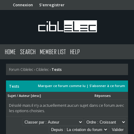
Connexion
S’enregistrer
HOME
SEARCH
MEMBER LIST
HELP
Tests
Forum Ciblelec
›
Ciblelec
›
Tests
Marquer ce forum comme lu
|
S’abonner à ce forum
Sujet
/
Auteur
[
desc
]
Réponses
Désolé mais il n’y a actuellement aucun sujet dans ce forum avec
les options choisies.