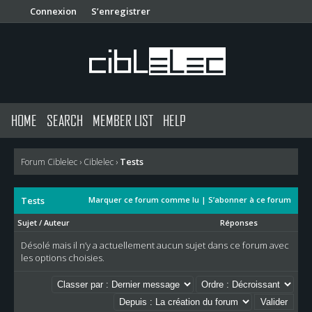
Connexion
S’enregistrer
HOME
SEARCH
MEMBER LIST
HELP
Tests
Forum Ciblelec
›
Ciblelec
›
Tests
Marquer ce forum comme lu
|
S’abonner à ce forum
Sujet
/
Auteur
Réponses
Désolé mais il n’y a actuellement aucun sujet dans ce forum avec
les options choisies.