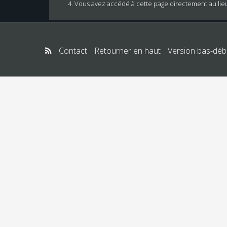
Vous avez accédé à cette page directement au lieu d
Contact
Retourner en haut
Version bas-débi