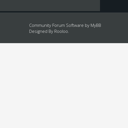
Community Forum Software by
MyBB
Designed By
Rooloo
.