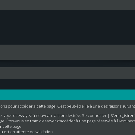
ns pour accéder à cette page. C’est peut-être lié à une des raisons suivant
z-vous et essayez à nouveau l’action désirée.
Se connecter
|
S’enregistrer 
e. Êtes-vous en train d’essayer d’accéder à une page réservée à l’Administra
r cette page.
u est en attente de validation.