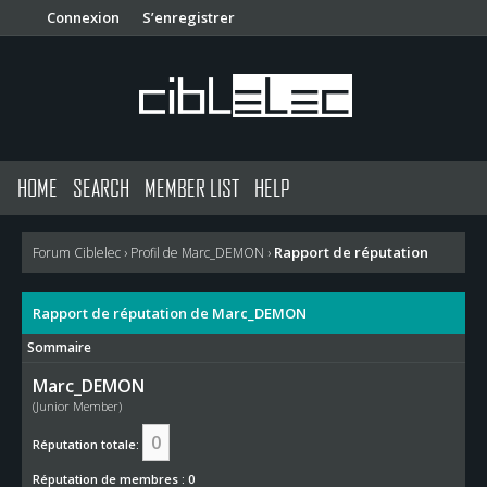
Connexion
S’enregistrer
HOME
SEARCH
MEMBER LIST
HELP
Rapport de réputation
Forum Ciblelec
›
Profil de Marc_DEMON
›
Rapport de réputation de Marc_DEMON
Sommaire
Marc_DEMON
(Junior Member)
0
Réputation totale:
Réputation de membres : 0