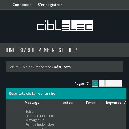
Connexion
S’enregistrer
HOME
SEARCH
MEMBER LIST
HELP
Résultats
Forum Ciblelec
›
Recherche
›
Pages (2) :
1
2
Suivant »
Résultats de la recherche
Message
Auteur
Forum
Réponses
Af
Sujet :
Reinitialisation cible
Message :
RE:
Reinitialisation cible