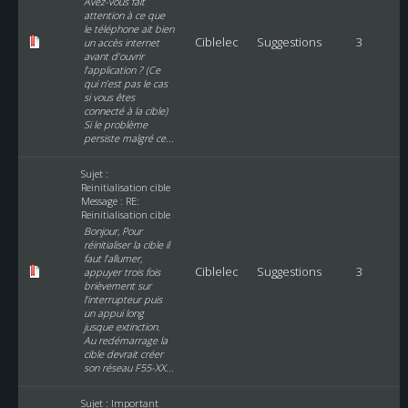
Avez-vous fait
attention à ce que
le téléphone ait bien
Ciblelec
Suggestions
3
un accès internet
avant d’ouvrir
l’application ? (Ce
qui n’est pas le cas
si vous êtes
connecté à la cible)
Si le problème
persiste malgré ce...
Sujet :
Reinitialisation cible
Message :
RE:
Reinitialisation cible
Bonjour, Pour
réinitialiser la cible il
faut l’allumer,
Ciblelec
Suggestions
3
appuyer trois fois
brièvement sur
l’interrupteur puis
un appui long
jusque extinction.
Au redémarrage la
cible devrait créer
son réseau F55-XX...
Sujet :
Important