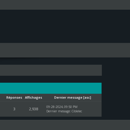
Réponses
Affichages
Dernier message
[
asc
]
09-28-2024, 09:50 PM
3
2,938
Dernier message
:
Ciblelec