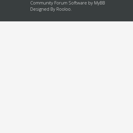
Community Forum Software by
MyBB
Designed By
Rooloo
.