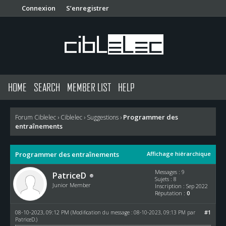
Connexion
S’enregistrer
HOME
SEARCH
MEMBER LIST
HELP
Programmer des
Forum Ciblelec
›
Ciblelec
›
Suggestions
›
entraînements
Programmer des entraînements
Affichage hiérarchique
Messages : 9
PatriceD
Sujets : 8
Junior Member
Inscription : Sep 2022
Réputation :
0
08-10-2023, 09:12 PM
#1
(Modification du message : 08-10-2023, 09:13 PM par
PatriceD
.)