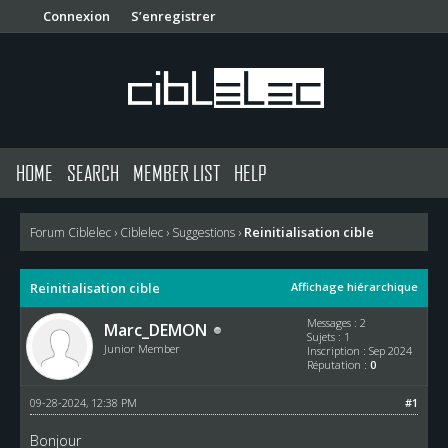
Connexion
S’enregistrer
HOME
SEARCH
MEMBER LIST
HELP
Reinitialisation cible
Forum Ciblelec
›
Ciblelec
›
Suggestions
›
Reinitialisation cible
Affichage hiérarchique
Messages : 2
Marc_DEMON
Sujets : 1
Junior Member
Inscription : Sep 2024
Réputation :
0
09-28-2024, 12:38 PM
#1
Bonjour