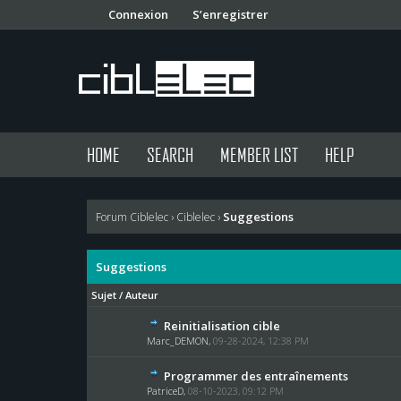
Connexion
S’enregistrer
HOME
SEARCH
MEMBER LIST
HELP
Suggestions
Forum Ciblelec
›
Ciblelec
›
Suggestions
Sujet
/
Auteur
Reinitialisation cible
Marc_DEMON
,
09-28-2024, 12:38 PM
Programmer des entraînements
PatriceD
,
08-10-2023, 09:12 PM