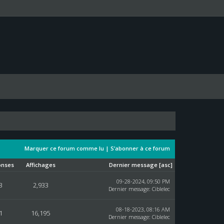
Marquer ce forum comme lu
|
S’abonner à ce forum
onses
Affichages
Dernier message
[
asc
]
09-28-2024, 09:50 PM
3
2,933
Dernier message
:
Ciblelec
08-18-2023, 08:16 AM
1
16,195
Dernier message
:
Ciblelec