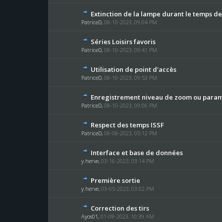
Extinction de la lampe durant le temps d
PatriceD
,
08-10-2023, 09:04 PM
Séries Loisirs favoris
PatriceD
,
08-10-2023, 09:41 PM
Utilisation de point d'accès
PatriceD
,
08-10-2023, 09:53 PM
Enregistrement niveau de zoom ou para
PatriceD
,
08-10-2023, 09:06 PM
Respect des temps ISSF
PatriceD
,
08-08-2023, 05:12 PM
Interface et base de données
y.herve
,
03-16-2023, 03:14 PM
Première sortie
y.herve
,
03-05-2023, 03:02 PM
Correction des tirs
Ayos01
,
01-08-2023, 10:39 AM