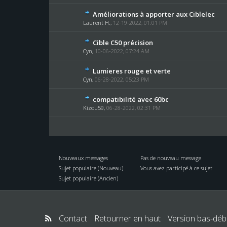
Améliorations à apporter aux Ciblelec
Laurent H.
,
12-19-2022, 01:01 PM
Cible C50 précision
Cyn
,
10-06-2022, 07:24 AM
Lumieres rouge et verte
Cyn
,
06-28-2022, 05:23 PM
compatibilité avec 60bc
Kizou59
,
06-28-2022, 02:31 PM
Nouveaux messages
Pas de nouveau message
Sujet populaire (Nouveau)
Vous avez participé à ce sujet
Sujet populaire (Ancien)
Contact
Retourner en haut
Version bas-débi