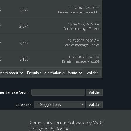
12-19-2022, 04:59 PM
2
5,072
Dernier message
:
Laurent H.
10-06-2022, 08:29 AM
1
3,074
Dernier message
:
Ciblelec
09-23-2022, 09:09 AM
5
7,387
Dernier message
:
Ciblelec
06-29-2022, 08:41 PM
3
5,188
Dernier message
:
Kizou59
er dans ce forum :
Atteindre :
Community Forum Software by
MyBB
Designed By
Rooloo
.