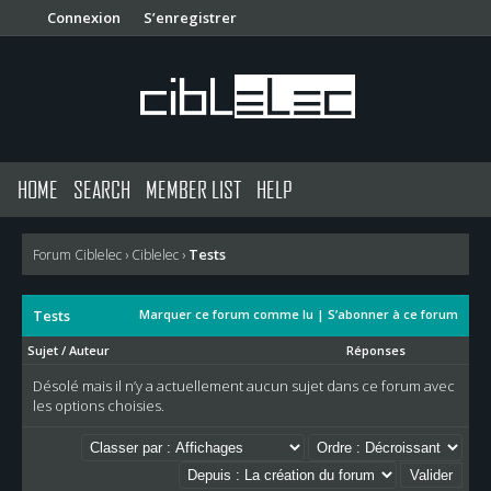
Connexion
S’enregistrer
HOME
SEARCH
MEMBER LIST
HELP
Tests
Forum Ciblelec
›
Ciblelec
›
Tests
Marquer ce forum comme lu
|
S’abonner à ce forum
Sujet
/
Auteur
Réponses
Désolé mais il n’y a actuellement aucun sujet dans ce forum avec
les options choisies.