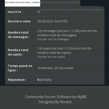
INFORMATIONS SUR MARC_DEMON
DÉTAILS DE CONTACT DE MARC_DEMON
INFORMATIONS ADDITIONNELLES À PROPOS DE MARC_DEMON
Inscrit le :
09-28-2024
Dernière visite
09-28-2024, 04:32 PM
2 (0 messages par jour | 2.38 pourcent du
Nombre total
nombre total de messages)
de messages :
(
Trouver tous les messages
)
1 (0 sujets par jour | 3.33 pourcent du
Nombre total
nombre total de sujets)
de sujets :
(
Trouver tous les sujets
)
Temps passé en
16 Minutes, 23 Secondes
ligne :
Réputation :
0
[
Détails
]
Community Forum Software by
MyBB
Designed By
Rooloo
.