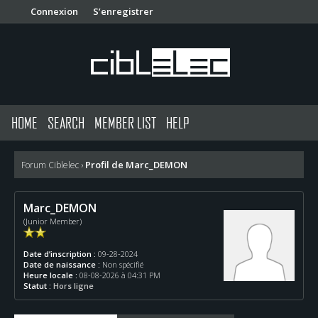
Connexion
S’enregistrer
HOME
SEARCH
MEMBER LIST
HELP
Profil de Marc_DEMON
Forum Ciblelec
›
Marc_DEMON
(Junior Member)
Date d’inscription :
09-28-2024
Date de naissance :
Non spécifié
Heure locale :
08-08-2026 à 04:31 PM
Statut :
Hors ligne