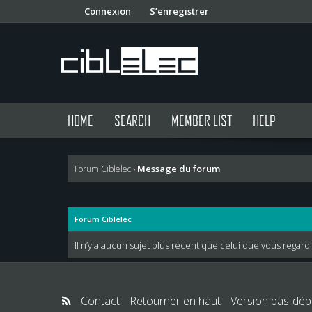
Connexion
S’enregistrer
HOME
SEARCH
MEMBER LIST
HELP
Message du forum
Forum Ciblelec
›
Forum Ciblelec
Il n’y a aucun sujet plus récent que celui que vous rega
Contact
Retourner en haut
Version bas-débi